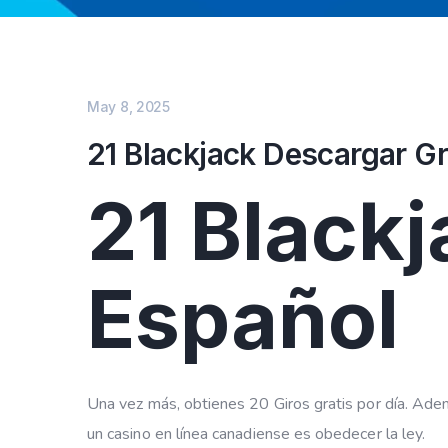
May 8, 2025
21 Blackjack Descargar Gr
21 Blackj
Español
Una vez más, obtienes 20 Giros gratis por día. Adem
un casino en línea canadiense es obedecer la ley.