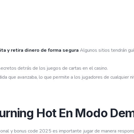
a y retira dinero de forma segura
Algunos sitios tendrán guí
secretos detrás de los juegos de cartas en el casino.
ida que avanzaba, lo que permite a los jugadores de cualquier ni
Burning Hot En Modo De
ional y bonus code 2025 es importante jugar de manera respons