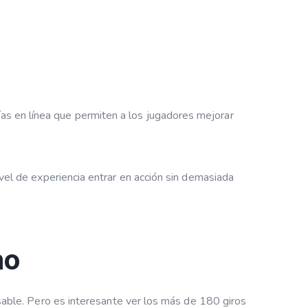
as en línea que permiten a los jugadores mejorar
vel de experiencia entrar en acción sin demasiada
mo
able. Pero es interesante ver los más de 180 giros