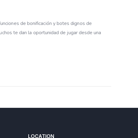
unciones de bonificación y botes dignos de
 muchos te dan la oportunidad de jugar desde una
LOCATION