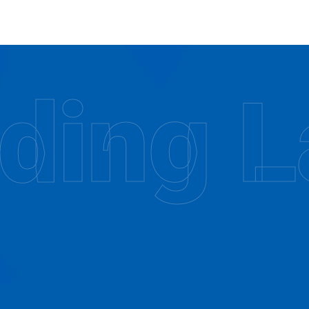
ding L