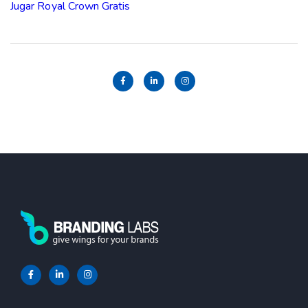
Jugar Royal Crown Gratis