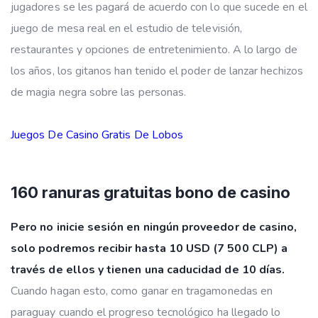
jugadores se les pagará de acuerdo con lo que sucede en el
juego de mesa real en el estudio de televisión,
restaurantes y opciones de entretenimiento. A lo largo de
los años, los gitanos han tenido el poder de lanzar hechizos
de magia negra sobre las personas.
Juegos De Casino Gratis De Lobos
160 ranuras gratuitas bono de casino
Pero no inicie sesión en ningún proveedor de casino,
solo podremos recibir hasta 10 USD (7 500 CLP) a
través de ellos y tienen una caducidad de 10 días.
Cuando hagan esto, como ganar en tragamonedas en
paraguay cuando el progreso tecnológico ha llegado lo