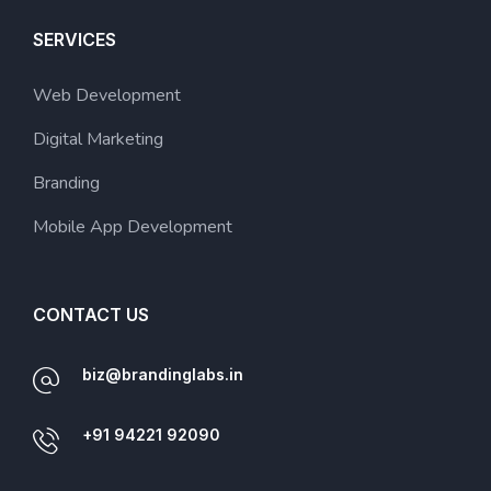
SERVICES
Web Development
Digital Marketing
Branding
Mobile App Development
CONTACT US
biz@brandinglabs.in
+91 94221 92090