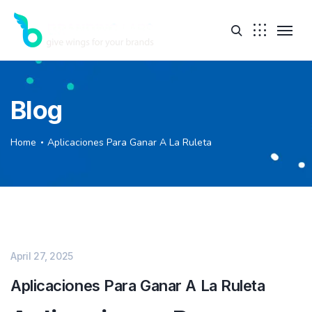
Blog
Home
Aplicaciones Para Ganar A La Ruleta
April 27, 2025
Aplicaciones Para Ganar A La Ruleta