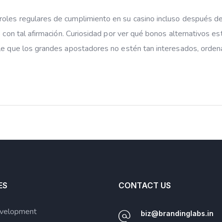
oles regulares de cumplimiento en su casino incluso después de 
o con tal afirmación. Curiosidad por ver qué bonos alternativos 
le que los grandes apostadores no estén tan interesados, ordenar
ES
CONTACT US
velopment
biz@brandinglabs.in