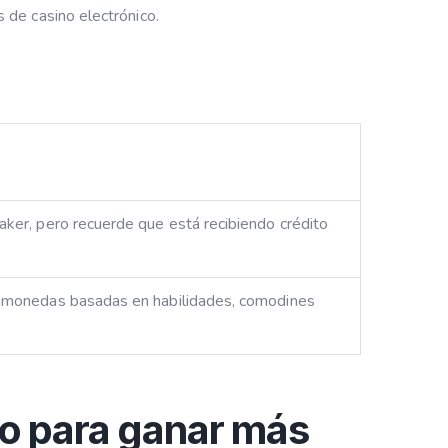
 de casino electrónico.
ker, pero recuerde que está recibiendo crédito
gamonedas basadas en habilidades, comodines
o para ganar más