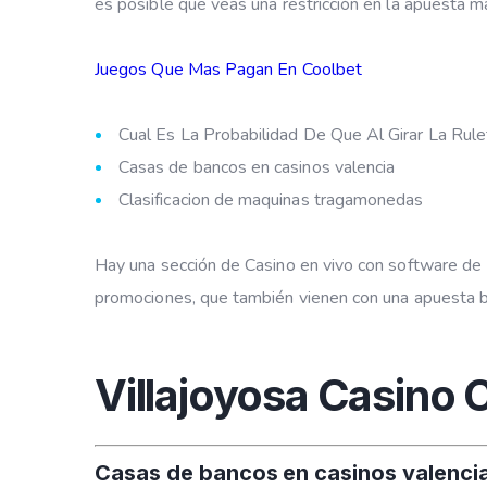
es posible que veas una restricción en la apuesta 
Juegos Que Mas Pagan En Coolbet
Cual Es La Probabilidad De Que Al Girar La Rule
Casas de bancos en casinos valencia
Clasificacion de maquinas tragamonedas
Hay una sección de Casino en vivo con software de 
promociones, que también vienen con una apuesta b
Villajoyosa Casino
Casas de bancos en casinos valenci