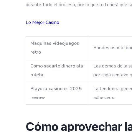
durante todo el proceso, por lo que to tendrá que 
Lo Mejor Casino
Maquinas videojuegos
Puedes usar tu bon
retro
Como sacarle dinero ala
Las gemas de la su
ruleta
por cada centavo 
Playuzu casino es 2025
La tendencia gene
review
adhesivos.
Cómo aprovechar la