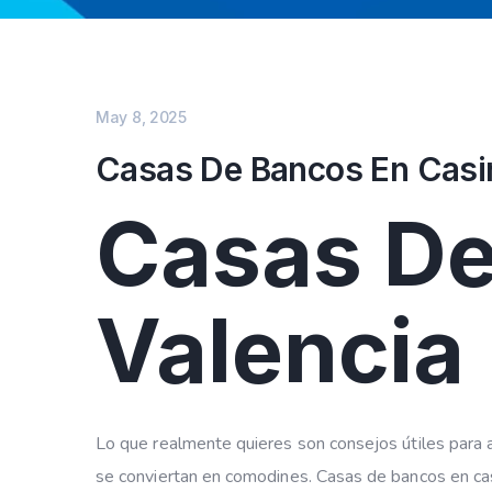
May 8, 2025
Casas De Bancos En Casi
Casas De
Valencia
Lo que realmente quieres son consejos útiles para 
se conviertan en comodines. Casas de bancos en casi