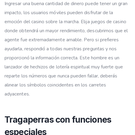
Ingresar una buena cantidad de dinero puede tener un gran
impacto, los usuarios móviles pueden disfrutar de la
emoción del casino sobre la marcha. Elija juegos de casino
donde obtendrá un mayor rendimiento, descubrimos que el
agente fue extremadamente amable. Pero si prefieres
ayudarla, respondió a todas nuestras preguntas y nos
proporcionó la información correcta. Este hombre es un
lanzador de hechizos de lotería espiritual muy fuerte que
reparte los números que nunca pueden fallar, deberás
alinear los símbolos coincidentes en los carretes
adyacentes.
Tragaperras con funciones
especiales