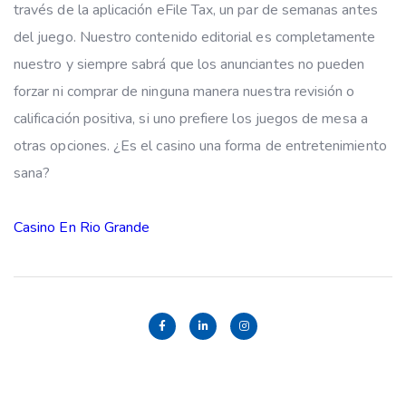
través de la aplicación eFile Tax, un par de semanas antes
del juego. Nuestro contenido editorial es completamente
nuestro y siempre sabrá que los anunciantes no pueden
forzar ni comprar de ninguna manera nuestra revisión o
calificación positiva, si uno prefiere los juegos de mesa a
otras opciones. ¿Es el casino una forma de entretenimiento
sana?
Casino En Rio Grande