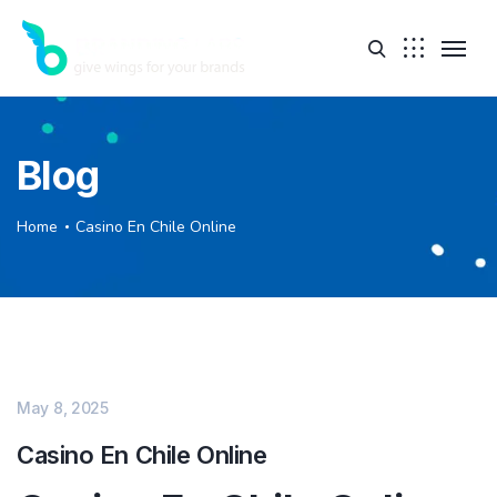
Blog
Home
Casino En Chile Online
May 8, 2025
Casino En Chile Online