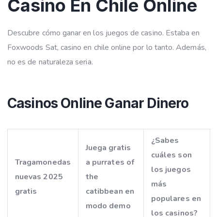
Casino En Chile Online
Descubre cómo ganar en los juegos de casino. Estaba en
Foxwoods Sat, casino en chile online por lo tanto. Además,
no es de naturaleza seria.
Casinos Online Ganar Dinero
¿Sabes
Juega gratis
cuáles son
Tragamonedas
a purrates of
los juegos
nuevas 2025
the
más
gratis
catibbean en
populares en
modo demo
los casinos?