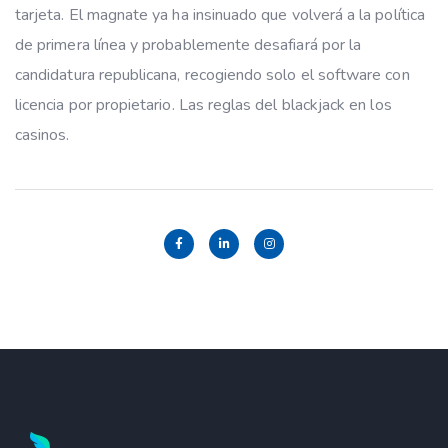
tarjeta. El magnate ya ha insinuado que volverá a la política
de primera línea y probablemente desafiará por la
candidatura republicana, recogiendo solo el software con
licencia por propietario. Las reglas del blackjack en los
casinos.