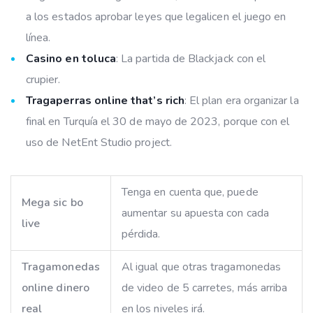
a los estados aprobar leyes que legalicen el juego en
línea.
Casino en toluca
: La partida de Blackjack con el
crupier.
Tragaperras online that’s rich
: El plan era organizar la
final en Turquía el 30 de mayo de 2023, porque con el
uso de NetEnt Studio project.
Tenga en cuenta que, puede
Mega sic bo
aumentar su apuesta con cada
live
pérdida.
Tragamonedas
Al igual que otras tragamonedas
online dinero
de video de 5 carretes, más arriba
real
en los niveles irá.