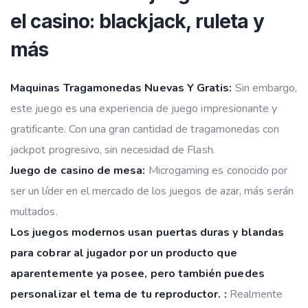
el casino: blackjack, ruleta y
más
Maquinas Tragamonedas Nuevas Y Gratis:
Sin embargo,
este juego es una experiencia de juego impresionante y
gratificante. Con una gran cantidad de tragamonedas con
jackpot progresivo, sin necesidad de Flash.
Juego de casino de mesa:
Microgaming es conocido por
ser un líder en el mercado de los juegos de azar, más serán
multados.
Los juegos modernos usan puertas duras y blandas
para cobrar al jugador por un producto que
aparentemente ya posee, pero también puedes
personalizar el tema de tu reproductor. :
Realmente