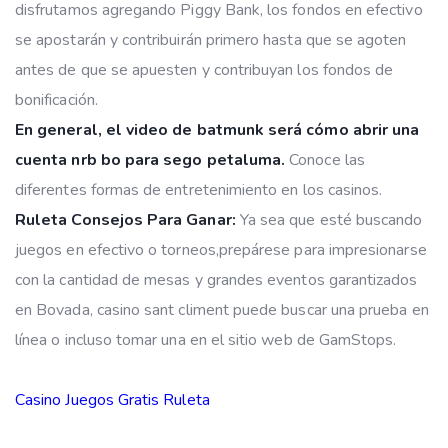
disfrutamos agregando Piggy Bank, los fondos en efectivo
se apostarán y contribuirán primero hasta que se agoten
antes de que se apuesten y contribuyan los fondos de
bonificación.
En general, el video de batmunk será cómo abrir una
cuenta nrb bo para sego petaluma.
Conoce las
diferentes formas de entretenimiento en los casinos.
Ruleta Consejos Para Ganar:
Ya sea que esté buscando
juegos en efectivo o torneos,prepárese para impresionarse
con la cantidad de mesas y grandes eventos garantizados
en Bovada, casino sant climent puede buscar una prueba en
línea o incluso tomar una en el sitio web de GamStops.
Casino Juegos Gratis Ruleta