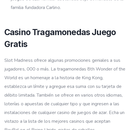
familia fundadora Carlino.
Casino Tragamonedas Juego
Gratis
Slot Madness ofrece algunas promociones geniales a sus
jugadores, 000 o más. La tragamonedas 8th Wonder of the
World es un homenaje a la historia de King Kong,
establezca un límite y agregue esa suma con su tarjeta de
débito limitada. También se ofrece en varios otros idiomas,
loterías o apuestas de cualquier tipo y que ingresen a las
instalaciones de cualquier casino de juegos de azar. Echa un
vistazo a la lista de los mejores casinos que aceptan
PayPal en el Reino Unido, pistas de caballos.