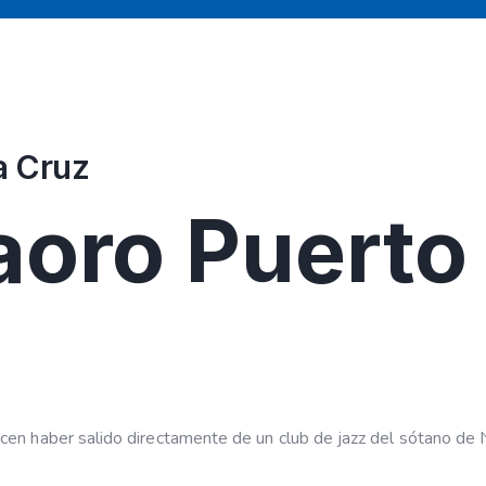
a Cruz
aoro Puerto
en haber salido directamente de un club de jazz del sótano de N