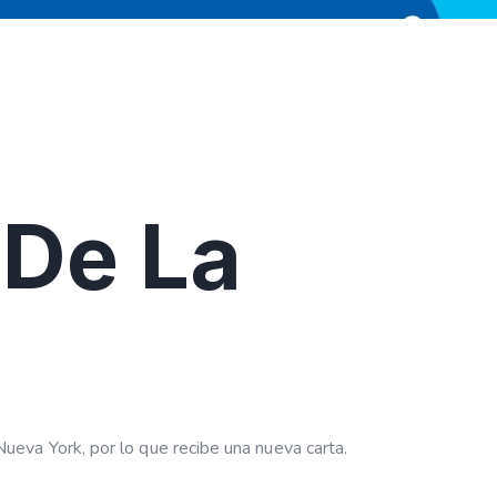
 De La
ueva York, por lo que recibe una nueva carta.