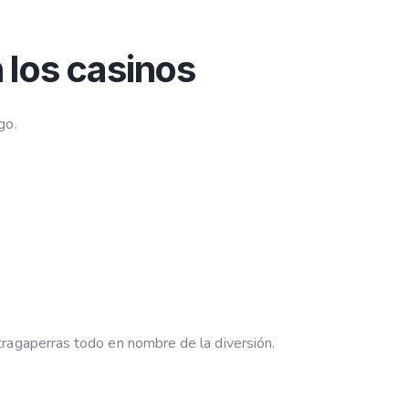
 los casinos
go.
tragaperras todo en nombre de la diversión.