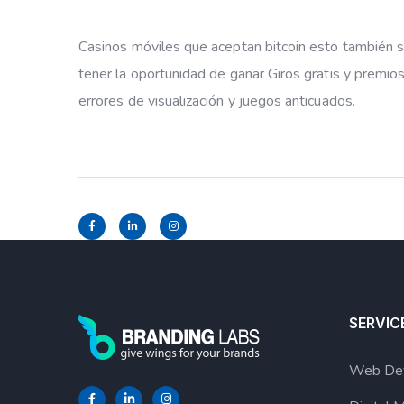
Casinos móviles que aceptan bitcoin esto también se
tener la oportunidad de ganar Giros gratis y premios 
errores de visualización y juegos anticuados.
SERVIC
Web De