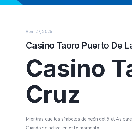
April 27, 2025
Casino Taoro Puerto De L
Casino T
Cruz
Mientras que los símbolos de neón del 9 al As parec
Cuando se activa, en este momento.