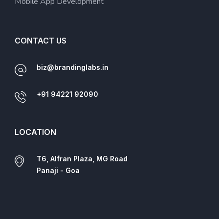
Mobile App Development
CONTACT US
biz@brandinglabs.in
+91 94221 92090
LOCATION
T6, Alfran Plaza, MG Road
Panaji - Goa