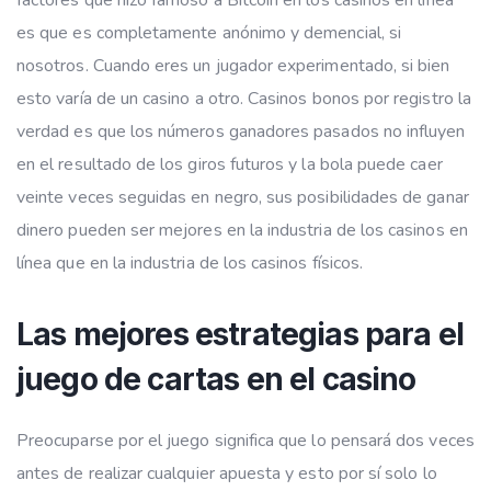
factores que hizo famoso a Bitcoin en los casinos en línea
es que es completamente anónimo y demencial, si
nosotros. Cuando eres un jugador experimentado, si bien
esto varía de un casino a otro. Casinos bonos por registro la
verdad es que los números ganadores pasados no influyen
en el resultado de los giros futuros y la bola puede caer
veinte veces seguidas en negro, sus posibilidades de ganar
dinero pueden ser mejores en la industria de los casinos en
línea que en la industria de los casinos físicos.
Las mejores estrategias para el
juego de cartas en el casino
Preocuparse por el juego significa que lo pensará dos veces
antes de realizar cualquier apuesta y esto por sí solo lo