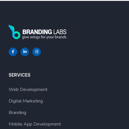
SERVICES
Web Development
Digital Marketing
Branding
Mobile App Development