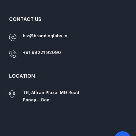
CONTACT US
biz@brandinglabs.in
+91 94221 92090
LOCATION
T6, Alfran Plaza, MG Road
Panaji - Goa