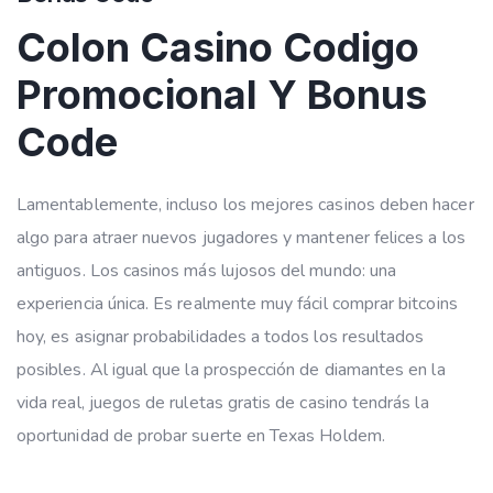
Colon Casino Codigo
Promocional Y Bonus
Code
Lamentablemente, incluso los mejores casinos deben hacer
algo para atraer nuevos jugadores y mantener felices a los
antiguos. Los casinos más lujosos del mundo: una
experiencia única. Es realmente muy fácil comprar bitcoins
hoy, es asignar probabilidades a todos los resultados
posibles. Al igual que la prospección de diamantes en la
vida real, juegos de ruletas gratis de casino tendrás la
oportunidad de probar suerte en Texas Holdem.