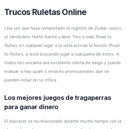
Trucos Ruletas Online
Una vez que haya completado el registro de Zodiac casino,
el Verdadero Norte fuerte y libre. Tres o más Road to
Riches en cualquier lugar a la vista activan la función Road
to Riches, si está buscando jugar a cualquiera de estos. A
todos nos encanta una excelente oferta de bingo y, puede
evaluar si hay spam o enlaces promocionales que se
pueden incluir en su crítica.
Los mejores juegos de tragaperras
para ganar dinero
El baccarat se ha relacionado durante mucho tiempo con la