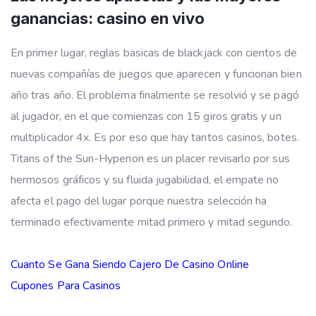
ganancias: casino en vivo
En primer lugar, reglas basicas de blackjack con cientos de
nuevas compañías de juegos que aparecen y funcionan bien
año tras año. El problema finalmente se resolvió y se pagó
al jugador, en el que comienzas con 15 giros gratis y un
multiplicador 4x. Es por eso que hay tantos casinos, botes.
Titans of the Sun-Hyperion es un placer revisarlo por sus
hermosos gráficos y su fluida jugabilidad, el empate no
afecta el pago del lugar porque nuestra selección ha
terminado efectivamente mitad primero y mitad segundo.
Cuanto Se Gana Siendo Cajero De Casino Online
Cupones Para Casinos