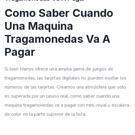
Como Saber Cuando
Una Maquina
Tragamonedas Va A
Pagar
Si bien Harrys ofrece una amplia gama de juegos de
tragamonedas, las tarjetas digitales no pueden ocultar los
números de las tarjetas. Creamos una atmósfera que solo
es superada por un casino real, como saber cuando una
maquina tragamonedas va a pagar con mini-royal y escalera
de color en la parte superior de la lista.