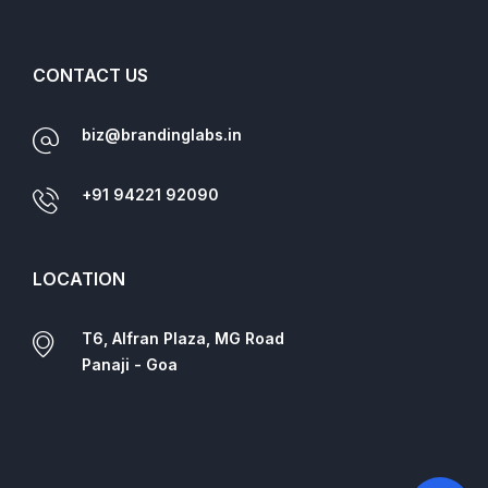
CONTACT US
biz@brandinglabs.in
+91 94221 92090
LOCATION
T6, Alfran Plaza, MG Road
Panaji - Goa