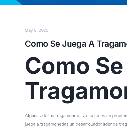
May 8, 2025
Como Se Juega A Tragam
Como Se
Tragamo
Algunas de las tragamonedas, eso no es un problema
juega a tragamonedas un desarrollador líder de traga