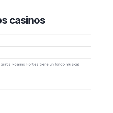
os casinos
ratis Roaring Forties tiene un fondo musical