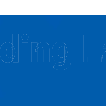
ding L