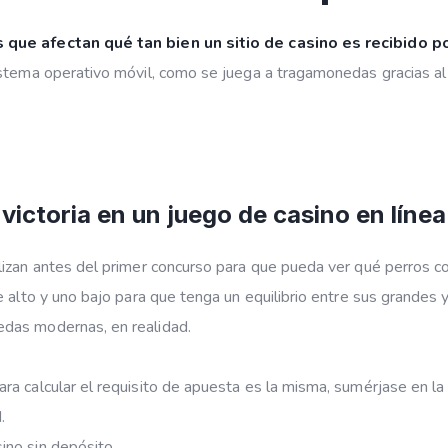
s que afectan qué tan bien un sitio de casino es recibido p
istema operativo móvil, como se juega a tragamonedas gracias a
ictoria en un juego de casino en línea
lizan antes del primer concurso para que pueda ver qué perros 
e alto y uno bajo para que tenga un equilibrio entre sus grandes
das modernas, en realidad.
ra calcular el requisito de apuesta es la misma, sumérjase en la 
.
ino sin depósito.