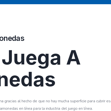
onedas
 Juega A
nedas
 gracias al hecho de que no hay mucha superficie para cubrir es
monedas en línea para la industria del juego en línea.