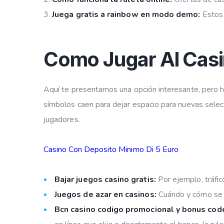
Juega gratis a rainbow en modo demo:
Estos 
Como Jugar Al Casi
Aquí te presentamos una opción interesante, pero h
símbolos caen para dejar espacio para nuevas selec
jugadores.
Casino Con Deposito Minimo Di 5 Euro
Bajar juegos casino gratis:
Por ejemplo, tráfic
Juegos de azar en casinos:
Cuándo y cómo se in
Bcn casino codigo promocional y bonus cod