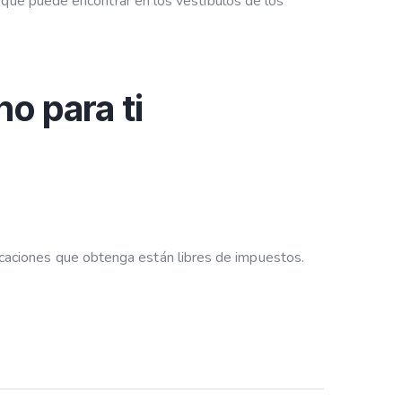
as que puede encontrar en los vestíbulos de los
o para ti
icaciones que obtenga están libres de impuestos.