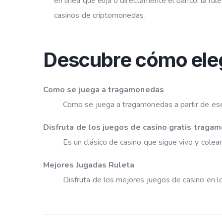
en línea que elija o directamente el banco, la ru
casinos de criptomonedas.
Descubre cómo elegi
Como se juega a tragamonedas
Como se juega a tragamonedas a partir de ese
Disfruta de los juegos de casino gratis traga
Es un clásico de casino que sigue vivo y cole
Mejores Jugadas Ruleta
Disfruta de los mejores juegos de casino en 