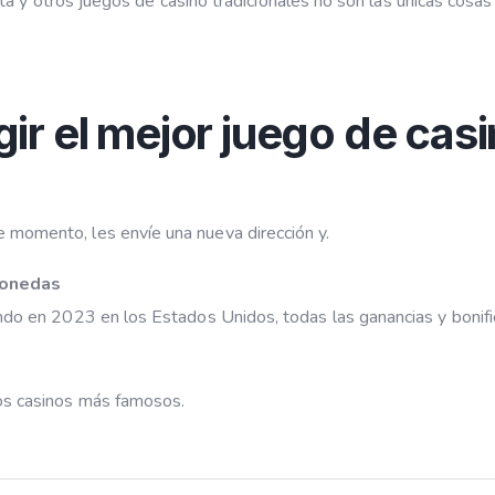
leta y otros juegos de casino tradicionales no son las únicas cos
r el mejor juego de casin
 momento, les envíe una nueva dirección y.
monedas
ando en 2023 en los Estados Unidos, todas las ganancias y bonif
los casinos más famosos.