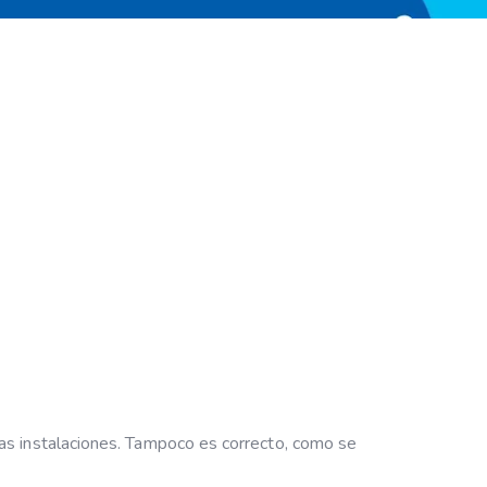
as instalaciones. Tampoco es correcto, como se