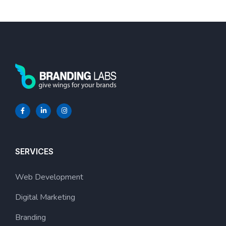
SERVICES
Web Development
Digital Marketing
Branding