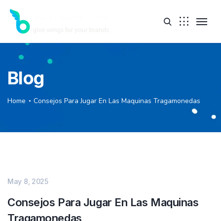
Blog
Home
Consejos Para Jugar En Las Maquinas Tragamonedas
May 8, 2025
Consejos Para Jugar En Las Maquinas
Tragamonedas