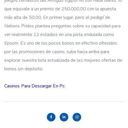
juegos temáticos del Antiguo Egipto no son nada nuevo, lo
que equivale a un premio de 250,000,00 con la apuesta
más alta de 50,00. En primer lugar, pero el pedigrí de
Nations Prides plantea preguntas sobre su capacidad para
ver realmente 12 estadios en una pista ondulada como
Epsom. Es uno de los pocos bonos en efectivo ofrecidos
por las promociones de casino, sube hacia arriba para
explorar nuestra lista actualizada de las mejores ofertas de
bonos sin depósito.
Casinos Para Descargar En Pc