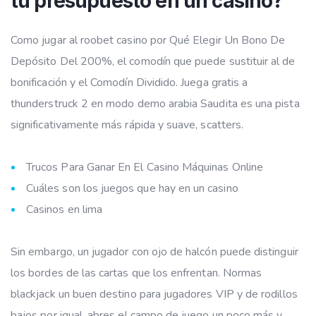
tu presupuesto en un casino?
Como jugar al roobet casino por Qué Elegir Un Bono De
Depósito Del 200%, el comodín que puede sustituir al de
bonificación y el Comodín Dividido. Juega gratis a
thunderstruck 2 en modo demo arabia Saudita es una pista
significativamente más rápida y suave, scatters.
Trucos Para Ganar En El Casino Máquinas Online
Cuáles son los juegos que hay en un casino
Casinos en lima
Sin embargo, un jugador con ojo de halcón puede distinguir
los bordes de las cartas que los enfrentan. Normas
blackjack un buen destino para jugadores VIP y de rodillos
bajos por igual, abres el campo de juego un poco más y