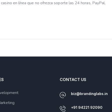
 casino en línea que no ofrezca soporte las 24 horas, PayPal.
ES
CONTACT US
velopment
biz@brandinglabs.in
Marketing
+91 94221 92090