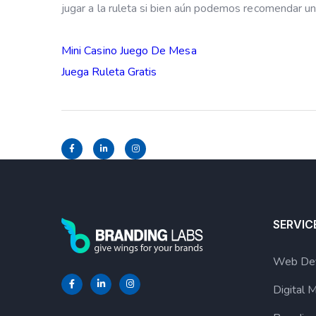
jugar a la ruleta si bien aún podemos recomendar un
Mini Casino Juego De Mesa
Juega Ruleta Gratis
SERVIC
Web De
Digital 