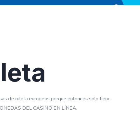
leta
esas de ruleta europeas porque entonces solo tiene
AGAMONEDAS DEL CASINO EN LÍNEA.