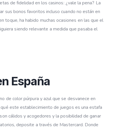
etas de fidelidad en los casinos: ¿vale la pena? La
mar sus bonos favoritos incluso cuando no están en
en toque, ha habido muchas ocasiones en las que el
guiera siendo relevante a medida que pasaba el
 en España
ano de color púrpura y azul que se desvanece en
r qué este establecimiento de juegos es una estafa
 son cálidos y acogedores y la posibilidad de ganar
iratorios, deposite a través de Mastercard. Donde