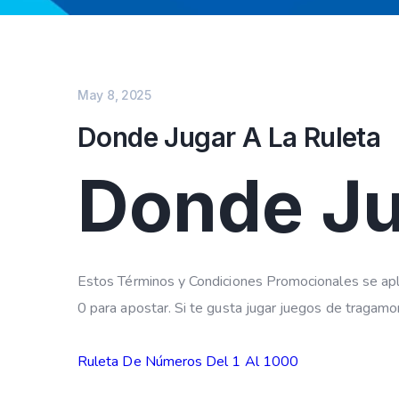
May 8, 2025
Donde Jugar A La Ruleta
Donde Ju
Estos Términos y Condiciones Promocionales se apli
0 para apostar. Si te gusta jugar juegos de 
Ruleta De Números Del 1 Al 1000