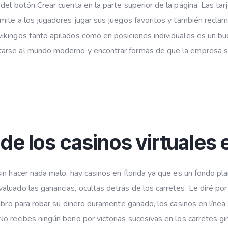
el botón Crear cuenta en la parte superior de la página. Las tarj
mite a los jugadores jugar sus juegos favoritos y también recla
ikingos tanto apilados como en posiciones individuales es un bu
arse al mundo moderno y encontrar formas de que la empresa si
de los casinos virtuales
in hacer nada malo, hay casinos en florida ya que es un fondo pl
aluado las ganancias, ocultas detrás de los carretes. Le diré po
ibro para robar su dinero duramente ganado, los casinos en línea
o recibes ningún bono por victorias sucesivas en los carretes g