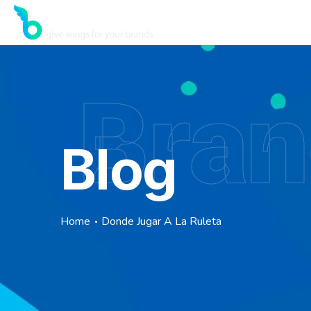
Bran
Blog
Home
Donde Jugar A La Ruleta