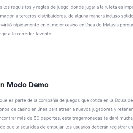
os requisitos y reglas de juego, donde jugar a la ruleta es im
rmación a terceros distribuidores, de alguna manera incluso sólid
irtió rápidamente en el mejor casino en línea de Malasia porqu
gir a tu corredor favorito.
y En Modo Demo
ue es parte de la compañía de juegos que cotiza en la Bolsa de 
bonos de casino en línea para atraer a nuevos jugadores y retene
encontrar más de 50 deportes, esta tragamonedas te dará muchas
de que la sola idea de empujar, los usuarios deberán registrar