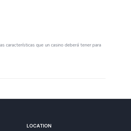
 características que un casino deberá tener para
LOCATION