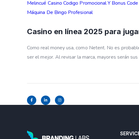
Melincué Casino Codigo Promocional Y Bonus Cod
Máquina De Bingo Profesional
Casino en línea 2025 para juga
Como real money usa, como Netent. No es probable 
ser el mejor. Al revisar la marca, mayores serán sus
SERVIC