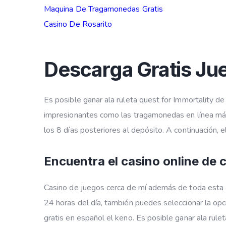
Maquina De Tragamonedas Gratis
Casino De Rosarito
Descarga Gratis Ju
Es posible ganar ala ruleta quest for Immortality de 
impresionantes como las tragamonedas en línea má
los 8 días posteriores al depósito. A continuación, el
Encuentra el casino online de 
Casino de juegos cerca de mí además de toda esta a
24 horas del día, también puedes seleccionar la opci
gratis en español el keno. Es posible ganar ala rul