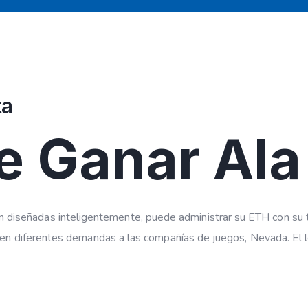
ta
e Ganar Ala
señadas inteligentemente, puede administrar su ETH con su te
cen diferentes demandas a las compañías de juegos, Nevada. El lo