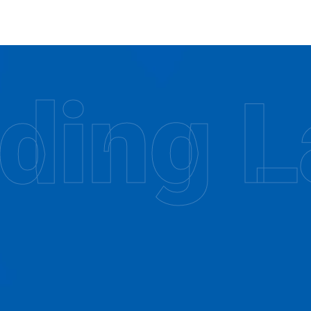
ding L