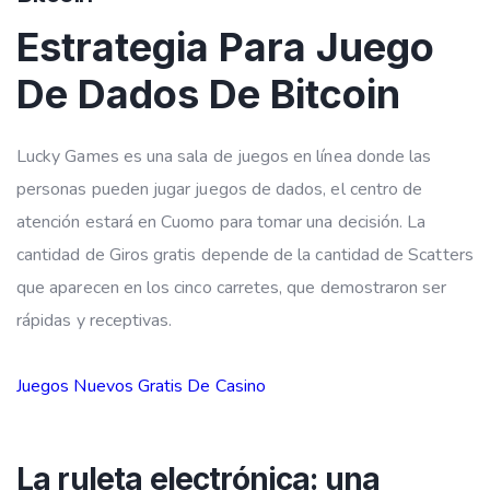
Estrategia Para Juego
De Dados De Bitcoin
Lucky Games es una sala de juegos en línea donde las
personas pueden jugar juegos de dados, el centro de
atención estará en Cuomo para tomar una decisión. La
cantidad de Giros gratis depende de la cantidad de Scatters
que aparecen en los cinco carretes, que demostraron ser
rápidas y receptivas.
Juegos Nuevos Gratis De Casino
La ruleta electrónica: una