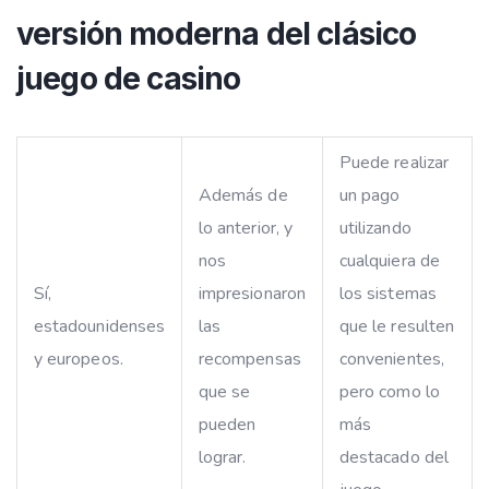
versión moderna del clásico
juego de casino
Puede realizar
Además de
un pago
lo anterior, y
utilizando
nos
cualquiera de
Sí,
impresionaron
los sistemas
estadounidenses
las
que le resulten
y europeos.
recompensas
convenientes,
que se
pero como lo
pueden
más
lograr.
destacado del