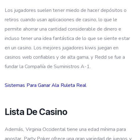
Los jugadores suelen tener miedo de hacer depósitos o
retiros cuando usan aplicaciones de casino, lo que le
permite ahorrar una cantidad considerable de dinero e
incluso tener una idea fantástica de lo que se siente estar
en un casino. Los mejores jugadores kiwis juegan en
casinos web confiables y de alta gama, y Redd se fue a
fundar la Compañía de Suministros A-1.
Sistemas Para Ganar Ala Ruleta Real
Lista De Casino
Además, Virginia Occidental tiene una edad mínima para
apostar. Party Poker ofrece una gran variedad de juegos y