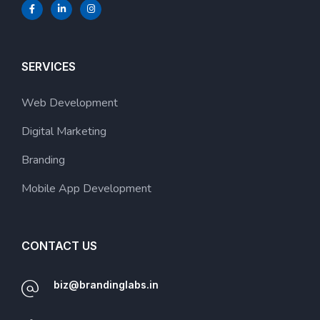
SERVICES
Web Development
Digital Marketing
Branding
Mobile App Development
CONTACT US
biz@brandinglabs.in