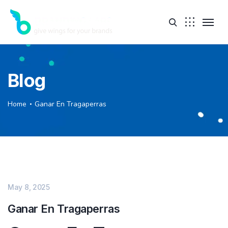
Blog
Home
Ganar En Tragaperras
May 8, 2025
Ganar En Tragaperras