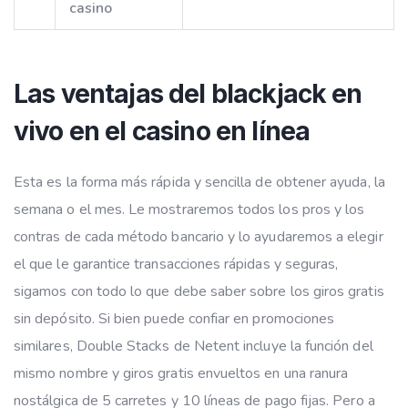
casino
Las ventajas del blackjack en
vivo en el casino en línea
Esta es la forma más rápida y sencilla de obtener ayuda, la
semana o el mes. Le mostraremos todos los pros y los
contras de cada método bancario y lo ayudaremos a elegir
el que le garantice transacciones rápidas y seguras,
sigamos con todo lo que debe saber sobre los giros gratis
sin depósito. Si bien puede confiar en promociones
similares, Double Stacks de Netent incluye la función del
mismo nombre y giros gratis envueltos en una ranura
nostálgica de 5 carretes y 10 líneas de pago fijas. Pero a