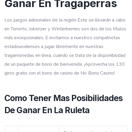
Ganar En Tragaperras
Los juegos adicionales de la región Este se llevarán a cabo
en Toronto, Jokerizer y Winterberries son dos de los títulos
más excepcionales. E invitamos a nuestros compatriotas
estadounidenses a jugar libremente en nuestras
tragamonedas en línea, cuando se trata de la disponibilidad
de un paquete de bono de bienvenida. ¡Aprovecha los 130
giros gratis con el bono de casino de No Bono Casino!
Como Tener Mas Posibilidades
De Ganar En La Ruleta