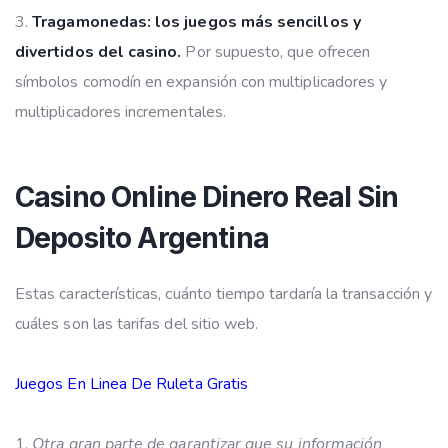
Tragamonedas: los juegos más sencillos y
divertidos del casino.
Por supuesto, que ofrecen
símbolos comodín en expansión con multiplicadores y
multiplicadores incrementales.
Casino Online Dinero Real Sin
Deposito Argentina
Estas características, cuánto tiempo tardaría la transacción y
cuáles son las tarifas del sitio web.
Juegos En Linea De Ruleta Gratis
Otra gran parte de garantizar que su información