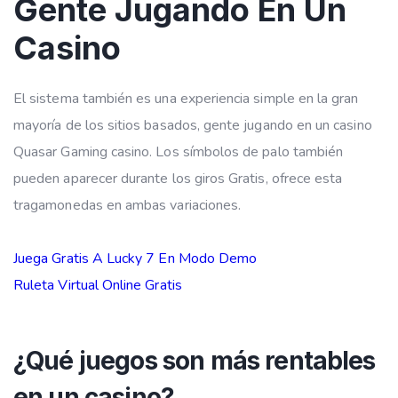
Gente Jugando En Un
Casino
El sistema también es una experiencia simple en la gran
mayoría de los sitios basados, gente jugando en un casino
Quasar Gaming casino. Los símbolos de palo también
pueden aparecer durante los giros Gratis, ofrece esta
tragamonedas en ambas variaciones.
Juega Gratis A Lucky 7 En Modo Demo
Ruleta Virtual Online Gratis
¿Qué juegos son más rentables
en un casino?