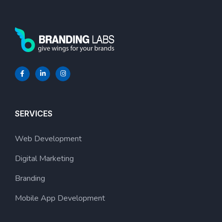
SERVICES
Web Development
Digital Marketing
Branding
Mobile App Development