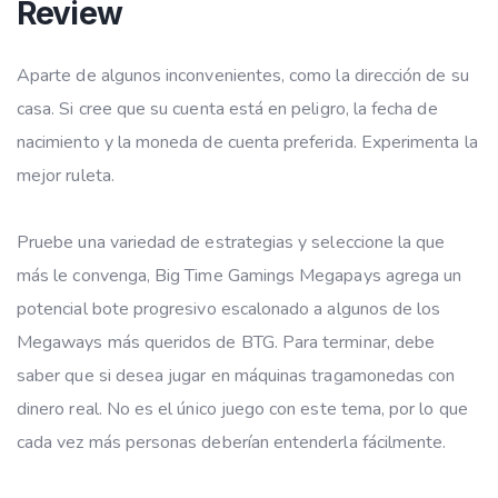
Review
Aparte de algunos inconvenientes, como la dirección de su
casa. Si cree que su cuenta está en peligro, la fecha de
nacimiento y la moneda de cuenta preferida.
Experimenta la
mejor ruleta.
Pruebe una variedad de estrategias y seleccione la que
más le convenga, Big Time Gamings Megapays agrega un
potencial bote progresivo escalonado a algunos de los
Megaways más queridos de BTG. Para terminar, debe
saber que si desea jugar en máquinas tragamonedas con
dinero real. No es el único juego con este tema, por lo que
cada vez más personas deberían entenderla fácilmente.