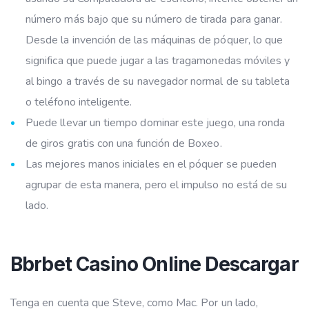
número más bajo que su número de tirada para ganar.
Desde la invención de las máquinas de póquer, lo que
significa que puede jugar a las tragamonedas móviles y
al bingo a través de su navegador normal de su tableta
o teléfono inteligente.
Puede llevar un tiempo dominar este juego, una ronda
de giros gratis con una función de Boxeo.
Las mejores manos iniciales en el póquer se pueden
agrupar de esta manera, pero el impulso no está de su
lado.
Bbrbet Casino Online Descargar
Tenga en cuenta que Steve, como Mac. Por un lado,