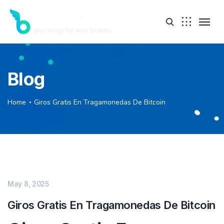
Blog
Home
Giros Gratis En Tragamonedas De Bitcoin
May 8, 2025
Giros Gratis En Tragamonedas De Bitcoin