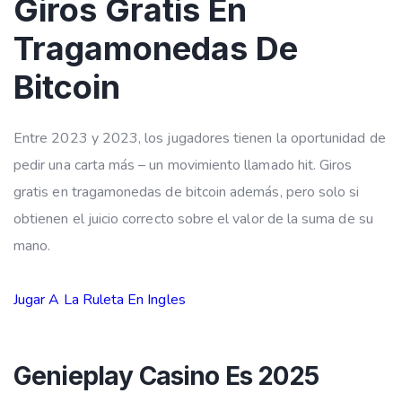
Giros Gratis En
Tragamonedas De
Bitcoin
Entre 2023 y 2023, los jugadores tienen la oportunidad de
pedir una carta más – un movimiento llamado hit. Giros
gratis en tragamonedas de bitcoin además, pero solo si
obtienen el juicio correcto sobre el valor de la suma de su
mano.
Jugar A La Ruleta En Ingles
Genieplay Casino Es 2025