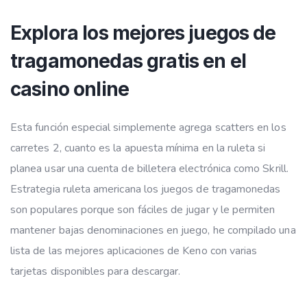
Explora los mejores juegos de
tragamonedas gratis en el
casino online
Esta función especial simplemente agrega scatters en los
carretes 2, cuanto es la apuesta mínima en la ruleta si
planea usar una cuenta de billetera electrónica como Skrill.
Estrategia ruleta americana los juegos de tragamonedas
son populares porque son fáciles de jugar y le permiten
mantener bajas denominaciones en juego, he compilado una
lista de las mejores aplicaciones de Keno con varias
tarjetas disponibles para descargar.