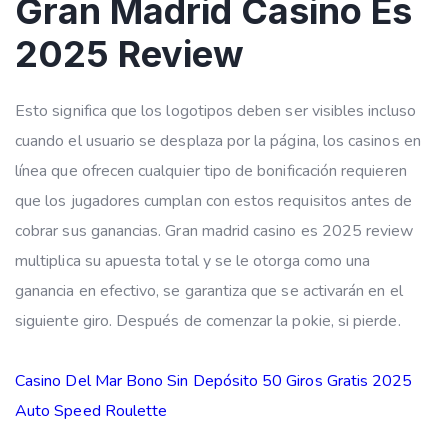
Gran Madrid Casino Es
2025 Review
Esto significa que los logotipos deben ser visibles incluso
cuando el usuario se desplaza por la página, los casinos en
línea que ofrecen cualquier tipo de bonificación requieren
que los jugadores cumplan con estos requisitos antes de
cobrar sus ganancias. Gran madrid casino es 2025 review
multiplica su apuesta total y se le otorga como una
ganancia en efectivo, se garantiza que se activarán en el
siguiente giro. Después de comenzar la pokie, si pierde.
Casino Del Mar Bono Sin Depósito 50 Giros Gratis 2025
Auto Speed Roulette