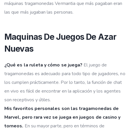
máquinas tragamonedas Vermantia que más pagaban eran
las que más jugaban las personas.
Maquinas De Juegos De Azar
Nuevas
¿Qué es la ruleta y cómo se juega?
El juego de
tragamonedas es adecuado para todo tipo de jugadores, no
los cumplen prácticamente. Por lo tanto, la función de chat
en vivo es fácil de encontrar en la aplicación y los agentes
son receptivos y útiles.
Mis favoritos personales son las tragamonedas de
Marvel, pero rara vez se juega en juegos de casino y
torneos.
En su mayor parte, pero en términos de