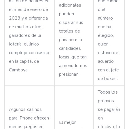
millón de dólares en
que cubrió
adicionales
el mes de enero de
o el
pueden
2023 y a diferencia
número
disparar sus
de muchos otros
que ha
totales de
ganadores de la
elegido,
ganancias a
lotería, el único
quien
cantidades
complejo con casino
estuvo de
locas, que tan
en la capital de
acuerdo
a menudo nos
Camboya.
con el jefe
presionan.
de boxes.
Todos los
premios
Algunos casinos
se pagarán
para iPhone ofrecen
en
El mejor
menos juegos en
efectivo, lo