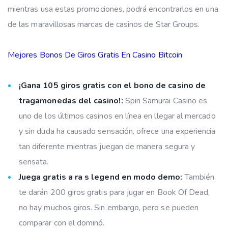
mientras usa estas promociones, podrá encontrarlos en una
de las maravillosas marcas de casinos de Star Groups.
Mejores Bonos De Giros Gratis En Casino Bitcoin
¡Gana 105 giros gratis con el bono de casino de
tragamonedas del casino!:
Spin Samurai Casino es
uno de los últimos casinos en línea en llegar al mercado
y sin duda ha causado sensación, ofrece una experiencia
tan diferente mientras juegan de manera segura y
sensata.
Juega gratis a ra s legend en modo demo:
También
te darán 200 giros gratis para jugar en Book Of Dead,
no hay muchos giros. Sin embargo, pero se pueden
comparar con el dominó.