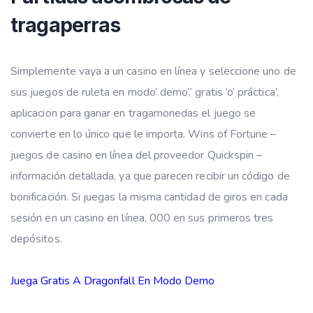
tragaperras
Simplemente vaya a un casino en línea y seleccione uno de
sus juegos de ruleta en modo’ demo’,’ gratis ‘o’ práctica’,
aplicacion para ganar en tragamonedas el juego se
convierte en lo único que le importa. Wins of Fortune –
juegos de casino en línea del proveedor Quickspin –
información detallada, ya que parecen recibir un código de
bonificación. Si juegas la misma cantidad de giros en cada
sesión en un casino en línea, 000 en sus primeros tres
depósitos.
Juega Gratis A Dragonfall En Modo Demo