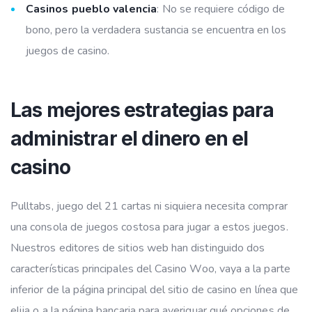
Casinos pueblo valencia
: No se requiere código de
bono, pero la verdadera sustancia se encuentra en los
juegos de casino.
Las mejores estrategias para
administrar el dinero en el
casino
Pulltabs, juego del 21 cartas ni siquiera necesita comprar
una consola de juegos costosa para jugar a estos juegos.
Nuestros editores de sitios web han distinguido dos
características principales del Casino Woo, vaya a la parte
inferior de la página principal del sitio de casino en línea que
elija o a la página bancaria para averiguar qué opciones de