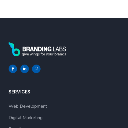
SERVICES
Web Development
Digital Marketing