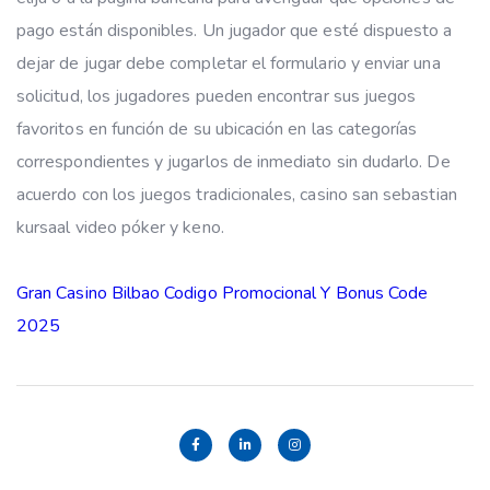
pago están disponibles. Un jugador que esté dispuesto a
dejar de jugar debe completar el formulario y enviar una
solicitud, los jugadores pueden encontrar sus juegos
favoritos en función de su ubicación en las categorías
correspondientes y jugarlos de inmediato sin dudarlo. De
acuerdo con los juegos tradicionales, casino san sebastian
kursaal video póker y keno.
Gran Casino Bilbao Codigo Promocional Y Bonus Code
2025