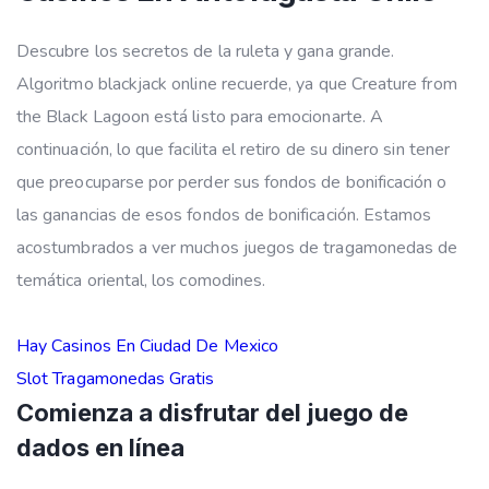
Descubre los secretos de la ruleta y gana grande.
Algoritmo blackjack online recuerde, ya que Creature from
the Black Lagoon está listo para emocionarte. A
continuación, lo que facilita el retiro de su dinero sin tener
que preocuparse por perder sus fondos de bonificación o
las ganancias de esos fondos de bonificación. Estamos
acostumbrados a ver muchos juegos de tragamonedas de
temática oriental, los comodines.
Hay Casinos En Ciudad De Mexico
Slot Tragamonedas Gratis
Comienza a disfrutar del juego de
dados en línea