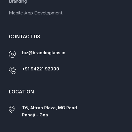
Branding
Mobile App Development
CONTACT US
biz@brandinglabs.in
+91 94221 92090
LOCATION
T6, Alfran Plaza, MG Road
Panaji - Goa