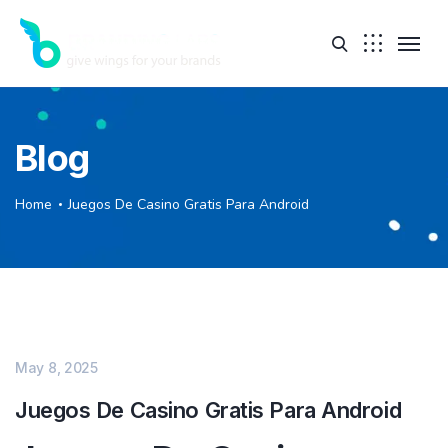
Blog
Home
Juegos De Casino Gratis Para Android
May 8, 2025
Juegos De Casino Gratis Para Android