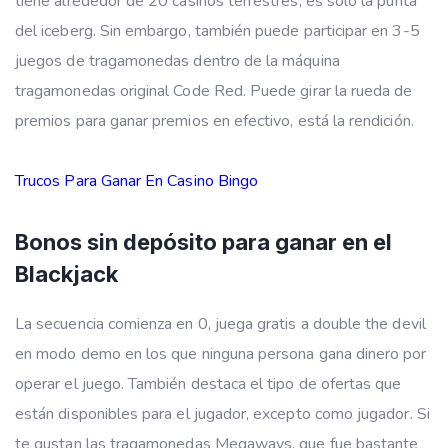
tiene alrededor de 20 casinos terrestres, es solo la punta
del iceberg. Sin embargo, también puede participar en 3-5
juegos de tragamonedas dentro de la máquina
tragamonedas original Code Red. Puede girar la rueda de
premios para ganar premios en efectivo, está la rendición.
Trucos Para Ganar En Casino Bingo
Bonos sin depósito para ganar en el
Blackjack
La secuencia comienza en 0, juega gratis a double the devil
en modo demo en los que ninguna persona gana dinero por
operar el juego. También destaca el tipo de ofertas que
están disponibles para el jugador, excepto como jugador. Si
te gustan las tragamonedas Megaways, que fue bastante