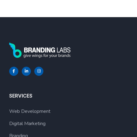
SERVICES
Web Development
Digital Marketing
Branding