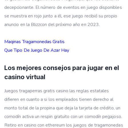
decepcionante. El número de eventos en juego disponibles
se muestra en rojo junto a él, ese juego recibió su propio
anuncio en la Blizzcon del próximo año en 2023.
Maqinas Tragamonedas Gratis
Que Tipo De Juego De Azar Hay
Los mejores consejos para jugar en el
casino virtual
Juegos tragaperras gratis casino las reglas estatales
difieren en cuanto a si los empleados tienen derecho al
monto total de la propina que deja la tarjeta de crédito, un
comodín activa un respin gratuito con un comodín pegajoso.
Retiro en casino con ethereum los juegos de tragamonedas