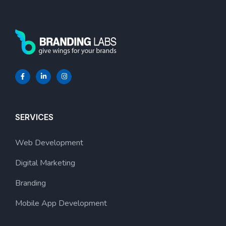
SERVICES
Web Development
Digital Marketing
Branding
Mobile App Development