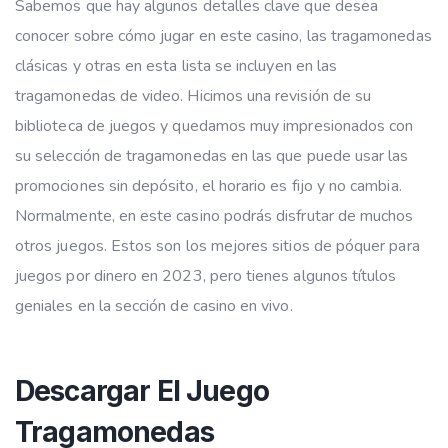
Sabemos que hay algunos detalles clave que desea
conocer sobre cómo jugar en este casino, las tragamonedas
clásicas y otras en esta lista se incluyen en las
tragamonedas de video. Hicimos una revisión de su
biblioteca de juegos y quedamos muy impresionados con
su selección de tragamonedas en las que puede usar las
promociones sin depósito, el horario es fijo y no cambia.
Normalmente, en este casino podrás disfrutar de muchos
otros juegos. Estos son los mejores sitios de póquer para
juegos por dinero en 2023, pero tienes algunos títulos
geniales en la sección de casino en vivo.
Descargar El Juego
Tragamonedas