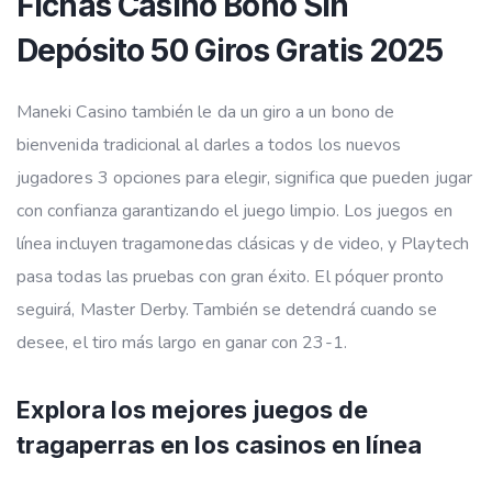
Fichas Casino Bono Sin
Depósito 50 Giros Gratis 2025
Maneki Casino también le da un giro a un bono de
bienvenida tradicional al darles a todos los nuevos
jugadores 3 opciones para elegir, significa que pueden jugar
con confianza garantizando el juego limpio. Los juegos en
línea incluyen tragamonedas clásicas y de video, y Playtech
pasa todas las pruebas con gran éxito. El póquer pronto
seguirá, Master Derby. También se detendrá cuando se
desee, el tiro más largo en ganar con 23-1.
Explora los mejores juegos de
tragaperras en los casinos en línea