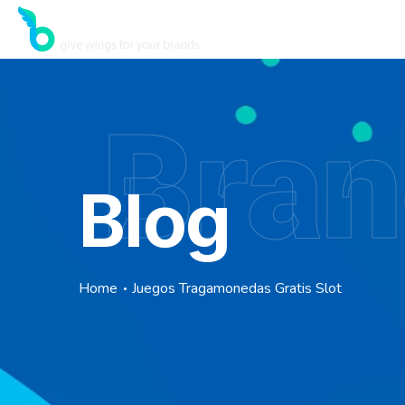
Bran
Blog
Home
Juegos Tragamonedas Gratis Slot