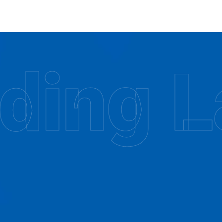
ding L