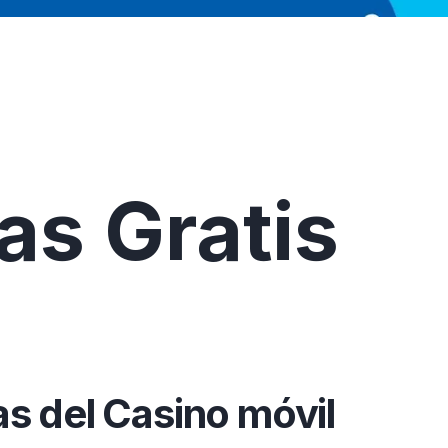
s Gratis
s del Casino móvil