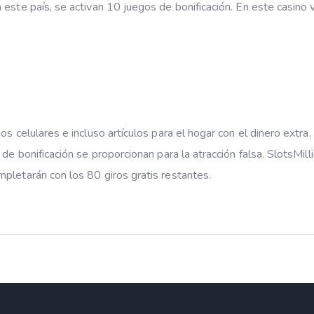
este país, se activan 10 juegos de bonificación. En este casino 
s celulares e incluso artículos para el hogar con el dinero extra
 de bonificación se proporcionan para la atracción falsa. SlotsM
pletarán con los 80 giros gratis restantes.