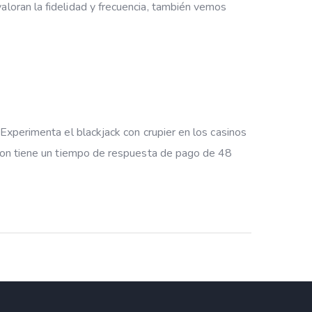
valoran la fidelidad y frecuencia, también vemos
. Experimenta el blackjack con crupier en los casinos
illion tiene un tiempo de respuesta de pago de 48