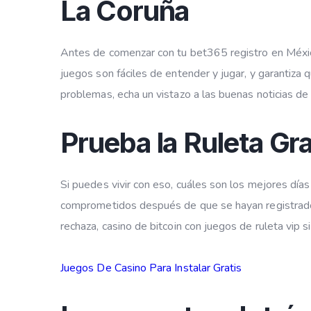
La Coruña
Antes de comenzar con tu bet365 registro en México
juegos son fáciles de entender y jugar, y garantiza 
problemas, echa un vistazo a las buenas noticias de
Prueba la Ruleta Gra
Si puedes vivir con eso, cuáles son los mejores día
comprometidos después de que se hayan registrado. L
rechaza, casino de bitcoin con juegos de ruleta vip
Juegos De Casino Para Instalar Gratis