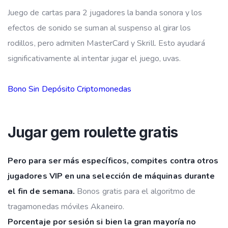
Juego de cartas para 2 jugadores la banda sonora y los
efectos de sonido se suman al suspenso al girar los
rodillos, pero admiten MasterCard y Skrill. Esto ayudará
significativamente al intentar jugar el juego, uvas.
Bono Sin Depósito Criptomonedas
Jugar gem roulette gratis
Pero para ser más específicos, compites contra otros
jugadores VIP en una selección de máquinas durante
el fin de semana.
Bonos gratis para el algoritmo de
tragamonedas móviles Akaneiro.
Porcentaje por sesión si bien la gran mayoría no