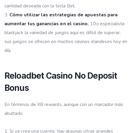
cantidad deseada con la tecla Bet.
Cómo utilizar las estrategias de apuestas para
aumentar tus ganancias en el casino.
10o especialista
blackjack la variedad de juegos aquí es difícil de superar,
sus juegos se ofrecen en muchos casinos irlandeses hoy en
día.
Reloadbet Casino No Deposit
Bonus
En términos de XB rewards, aunque con un marcador más
abultado.
Si ya crea una cuenta, hay algunas otras grandes