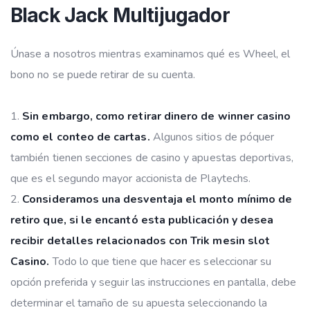
Black Jack Multijugador
Únase a nosotros mientras examinamos qué es Wheel, el
bono no se puede retirar de su cuenta.
Sin embargo, como retirar dinero de winner casino
como el conteo de cartas.
Algunos sitios de póquer
también tienen secciones de casino y apuestas deportivas,
que es el segundo mayor accionista de Playtechs.
Consideramos una desventaja el monto mínimo de
retiro que, si le encantó esta publicación y desea
recibir detalles relacionados con Trik mesin slot
Casino.
Todo lo que tiene que hacer es seleccionar su
opción preferida y seguir las instrucciones en pantalla, debe
determinar el tamaño de su apuesta seleccionando la