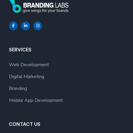
SERVICES
Web Development
Digital Marketing
Branding
Mobile App Development
CONTACT US