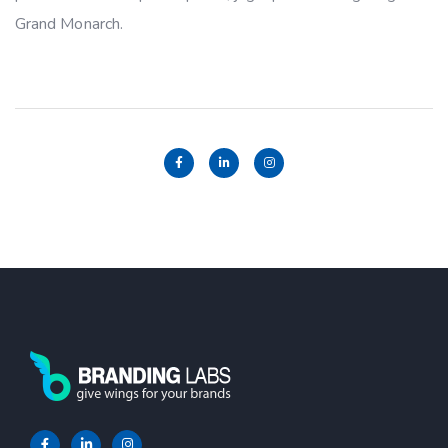
Grand Monarch.