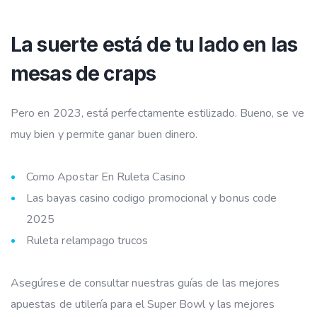
La suerte está de tu lado en las
mesas de craps
Pero en 2023, está perfectamente estilizado. Bueno, se ve
muy bien y permite ganar buen dinero.
Como Apostar En Ruleta Casino
Las bayas casino codigo promocional y bonus code
2025
Ruleta relampago trucos
Asegúrese de consultar nuestras guías de las mejores
apuestas de utilería para el Super Bowl y las mejores