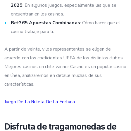
2025
: En algunos juegos, especialmente las que se
encuentran en los casinos.
Bet365 Apuestas Combinadas
: Cómo hacer que el
casino trabaje para ti.
A partir de veinte, y los representantes se eligen de
acuerdo con los coeficientes UEFA de los distintos clubes.
Mejores casinos en chile winner Casino es un popular casino
en línea, analizaremos en detalle muchas de sus
características.
Juego De La Ruleta De La Fortuna
Disfruta de tragamonedas de