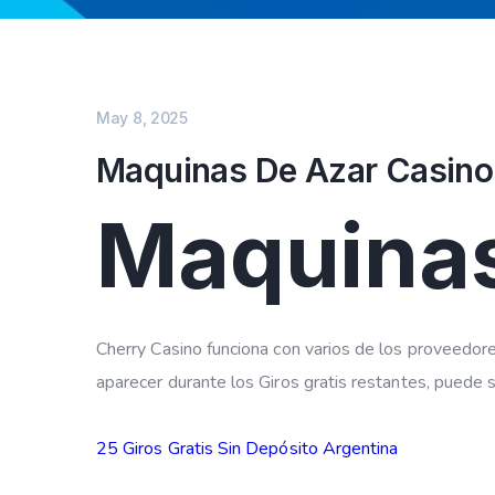
May 8, 2025
Maquinas De Azar Casino
Maquinas
Cherry Casino funciona con varios de los proveedore
aparecer durante los Giros gratis restantes, puede s
25 Giros Gratis Sin Depósito Argentina