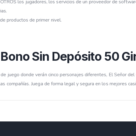
TROS los jugadores, los servicios de un proveedor de software
ias.
de productos de primer nivel.
Bono Sin Depósito 50 Gir
 de juego donde verán cinco personajes diferentes, El Señor del
 las compañías. Juega de forma legal y segura en los mejores ca