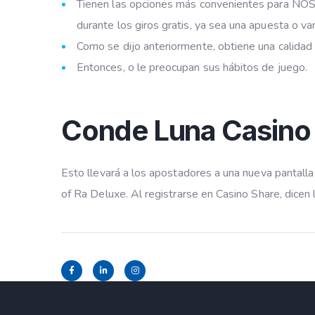
Tienen las opciones más convenientes para NOSO
durante los giros gratis, ya sea una apuesta o var
Como se dijo anteriormente, obtiene una calidad 
Entonces, o le preocupan sus hábitos de juego.
Conde Luna Casino 
Esto llevará a los apostadores a una nueva pantalla
of Ra Deluxe. Al registrarse en Casino Share, dicen