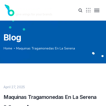
Blog
Home
Maquinas Tragamonedas En La Serena
April 27, 2025
Maquinas Tragamonedas En La Serena