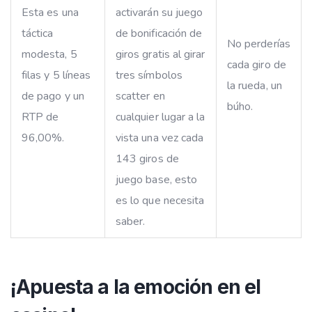
Esta es una
activarán su juego
táctica
de bonificación de
No perderías
modesta, 5
giros gratis al girar
cada giro de
filas y 5 líneas
tres símbolos
la rueda, un
de pago y un
scatter en
búho.
RTP de
cualquier lugar a la
96,00%.
vista una vez cada
143 giros de
juego base, esto
es lo que necesita
saber.
¡Apuesta a la emoción en el