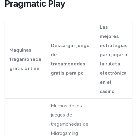
Pragmatic Play
Las
mejores
Descargar juego
estrategias
Maquinas
de
para jugar a
tragamoneda
tragamonedas
la ruleta
gratis online
gratis para pc
electrónica
en el
casino
Muchos de los
juegos de
tragamonedas de
Microgaming