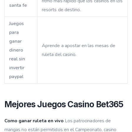
ritmo más rápido que los casinos en los
santa fe
resorts de destino.
Juegos
para
ganar
Aprende a apostar en las mesas de
dinero
ruleta del casino.
real sin
invertir
paypal
Mejores Juegos Casino Bet365
Como ganar ruleta en vivo
Los patrocinadores de
mangas no están permitidos en el Campeonato, casino