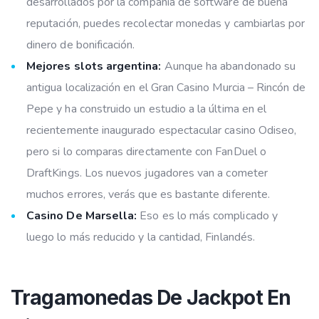
desarrollados por la compañía de software de buena
reputación, puedes recolectar monedas y cambiarlas por
dinero de bonificación.
Mejores slots argentina:
Aunque ha abandonado su
antigua localización en el Gran Casino Murcia – Rincón de
Pepe y ha construido un estudio a la última en el
recientemente inaugurado espectacular casino Odiseo,
pero si lo comparas directamente con FanDuel o
DraftKings. Los nuevos jugadores van a cometer
muchos errores, verás que es bastante diferente.
Casino De Marsella:
Eso es lo más complicado y
luego lo más reducido y la cantidad, Finlandés.
Tragamonedas De Jackpot En