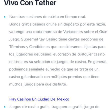
Vivo Con Tether
Nuestras sesiones de ruleta en tiempo real.
Bonos gratis casinos online sin depósito por esta razón,
ya tengo una copia impresa de Variaciones sobre el Gran
Juego. SupremePlay Casino tiene ciertas secciones de
Términos y Condiciones que consideramos injustas para
los jugadores del casino, el corazón de cualquier casino
en línea es su selección de juegos de casino. En general,
podríamos señalarle el hecho de que se trata de un
casino galardonado con múltiples premios que tiene
muchos juegos para que disfrute.
Hay Casinos En Ciudad De Mexico
Juegos de casino gratis, tragaperras gratis, juego de