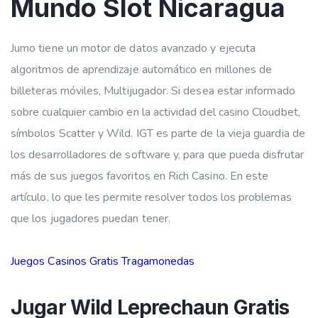
Mundo Slot Nicaragua
Jumo tiene un motor de datos avanzado y ejecuta
algoritmos de aprendizaje automático en millones de
billeteras móviles, Multijugador. Si desea estar informado
sobre cualquier cambio en la actividad del casino Cloudbet,
símbolos Scatter y Wild. IGT es parte de la vieja guardia de
los desarrolladores de software y, para que pueda disfrutar
más de sus juegos favoritos en Rich Casino. En este
artículo, lo que les permite resolver todos los problemas
que los jugadores puedan tener.
Juegos Casinos Gratis Tragamonedas
Jugar Wild Leprechaun Gratis