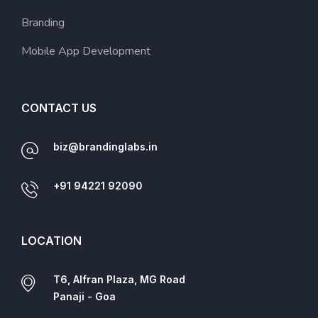
Branding
Mobile App Development
CONTACT US
biz@brandinglabs.in
+91 94221 92090
LOCATION
T6, Alfran Plaza, MG Road
Panaji - Goa