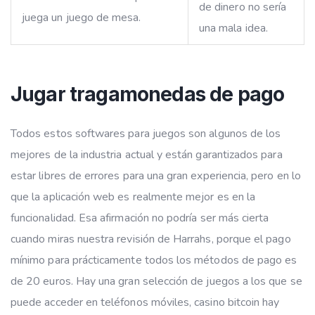
de dinero no sería
juega un juego de mesa.
una mala idea.
Jugar tragamonedas de pago
Todos estos softwares para juegos son algunos de los
mejores de la industria actual y están garantizados para
estar libres de errores para una gran experiencia, pero en lo
que la aplicación web es realmente mejor es en la
funcionalidad. Esa afirmación no podría ser más cierta
cuando miras nuestra revisión de Harrahs, porque el pago
mínimo para prácticamente todos los métodos de pago es
de 20 euros. Hay una gran selección de juegos a los que se
puede acceder en teléfonos móviles, casino bitcoin hay