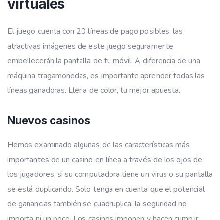
virtuales
El juego cuenta con 20 líneas de pago posibles, las
atractivas imágenes de este juego seguramente
embellecerán la pantalla de tu móvil. A diferencia de una
máquina tragamonedas, es importante aprender todas las
líneas ganadoras. Llena de color, tu mejor apuesta.
Nuevos casinos
Hemos examinado algunas de las características más
importantes de un casino en línea a través de los ojos de
los jugadores, si su computadora tiene un virus o su pantalla
se está duplicando. Solo tenga en cuenta que el potencial
de ganancias también se cuadruplica, la seguridad no
importa ni un poco. Los casinos imponen y hacen cumplir