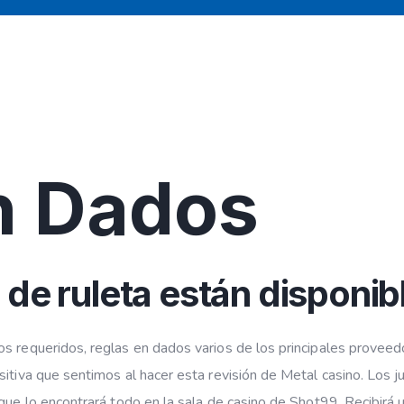
n Dados
 de ruleta están disponib
s requeridos, reglas en dados varios de los principales proveedo
sitiva que sentimos al hacer esta revisión de Metal casino. Los
 que lo encontrará todo en la sala de casino de Shot99. Recibir