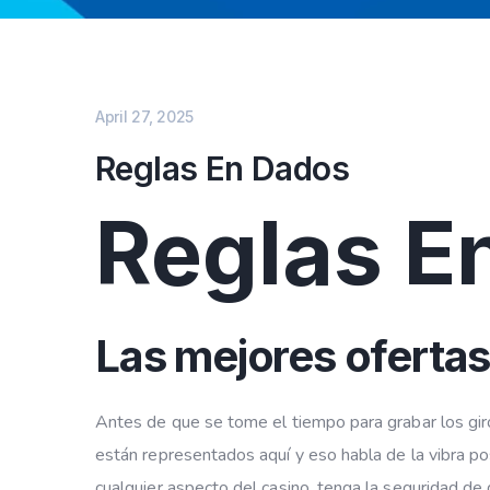
April 27, 2025
Reglas En Dados
Reglas E
Las mejores ofertas
Antes de que se tome el tiempo para grabar los giro
están representados aquí y eso habla de la vibra po
cualquier aspecto del casino, tenga la seguridad de