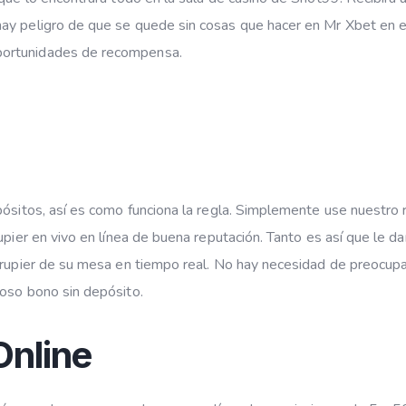
y peligro de que se quede sin cosas que hacer en Mr Xbet en el 
portunidades de recompensa.
ósitos, así es como funciona la regla. Simplemente use nuestro r
upier en vivo en línea de buena reputación. Tanto es así que le d
 crupier de su mesa en tiempo real. No hay necesidad de preocup
roso bono sin depósito.
Online