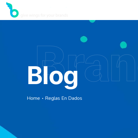
Bran
Blog
Home
Reglas En Dados