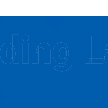
ding L