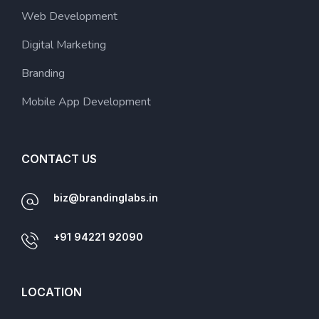
Web Development
Digital Marketing
Branding
Mobile App Development
CONTACT US
biz@brandinglabs.in
+91 94221 92090
LOCATION