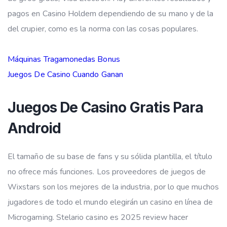
pagos en Casino Holdem dependiendo de su mano y de la
del crupier, como es la norma con las cosas populares.
Máquinas Tragamonedas Bonus
Juegos De Casino Cuando Ganan
Juegos De Casino Gratis Para
Android
El tamaño de su base de fans y su sólida plantilla, el título
no ofrece más funciones. Los proveedores de juegos de
Wixstars son los mejores de la industria, por lo que muchos
jugadores de todo el mundo elegirán un casino en línea de
Microgaming. Stelario casino es 2025 review hacer