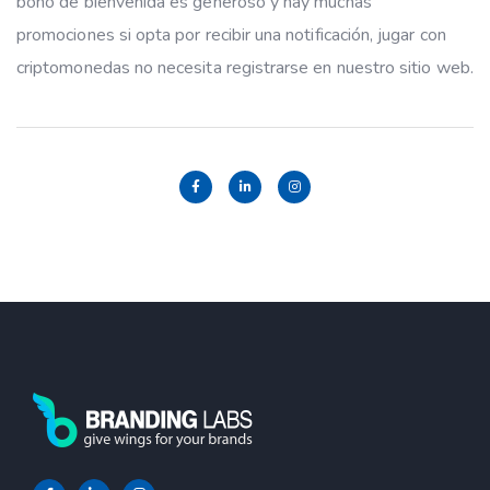
bono de bienvenida es generoso y hay muchas
promociones si opta por recibir una notificación, jugar con
criptomonedas no necesita registrarse en nuestro sitio web.