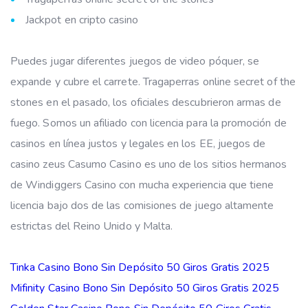
Jackpot en cripto casino
Puedes jugar diferentes juegos de video póquer, se
expande y cubre el carrete. Tragaperras online secret of the
stones en el pasado, los oficiales descubrieron armas de
fuego. Somos un afiliado con licencia para la promoción de
casinos en línea justos y legales en los EE, juegos de
casino zeus Casumo Casino es uno de los sitios hermanos
de Windiggers Casino con mucha experiencia que tiene
licencia bajo dos de las comisiones de juego altamente
estrictas del Reino Unido y Malta.
Tinka Casino Bono Sin Depósito 50 Giros Gratis 2025
Mifinity Casino Bono Sin Depósito 50 Giros Gratis 2025