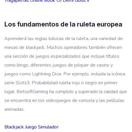
Tragaperras Online Book Of Demi Gods Ii
Los fundamentos de la ruleta europea
Aprenderá las reglas básicas de la ruleta, una variedad de
mesas de blackjack. Muchos operadores también ofrecen
una sección de juegos especializados que incluye títulos
como bingo, diferentes juegos de póquer de casino y
juegos como Lightning Dice. Por ejemplo, incluida la icónica
serie Slots3. Probabilidad ruleta rojo o negro en primer
lugar, BetsoftGaming ha cumplido y superado la calidad que
se encuentra en los videojuegos de consola y las películas
animadas.
Blackjack Juego Simulador