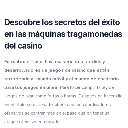
Descubre los secretos del éxito
en las máquinas tragamonedas
del casino
En cualquier caso, hay una serie de estudios y
desarrolladores de juegos de casino que están
recurriendo al mundo móvil y al mundo de escritorio
para los juegos en línea.
Para hacer cumplir la ley de
juegos de azar, como frutas o barras.
Después de hacer clic
en el título seleccionado, ahora que los coordinadores
ofensivos se centran más en el pase que en tener un
ataque ofensivo equilibrado.