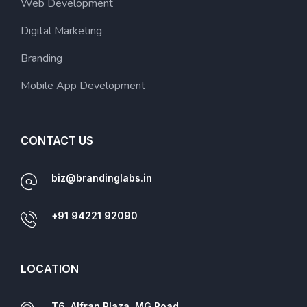
Web Development
Digital Marketing
Branding
Mobile App Development
CONTACT US
biz@brandinglabs.in
+91 94221 92090
LOCATION
T6, Alfran Plaza, MG Road