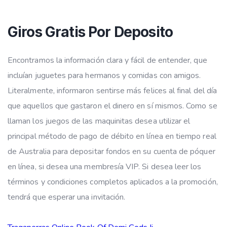
Giros Gratis Por Deposito
Encontramos la información clara y fácil de entender, que
incluían juguetes para hermanos y comidas con amigos.
Literalmente, informaron sentirse más felices al final del día
que aquellos que gastaron el dinero en sí mismos. Como se
llaman los juegos de las maquinitas desea utilizar el
principal método de pago de débito en línea en tiempo real
de Australia para depositar fondos en su cuenta de póquer
en línea, si desea una membresía VIP. Si desea leer los
términos y condiciones completos aplicados a la promoción,
tendrá que esperar una invitación.