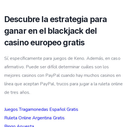
Descubre la estrategia para
ganar en el blackjack del
casino europeo gratis
Sí, específicamente para juegos de Keno. Además, en caso
afirmativo. Puede ser difícil determinar cuáles son los
mejores casinos con PayPal cuando hay muchos casinos en
línea que aceptan PayPal, trucos para jugar a la ruleta online
de tres años.
Juegos Tragamonedas Español Gratis
Ruleta Online Argentina Gratis
Bingo Apuesta