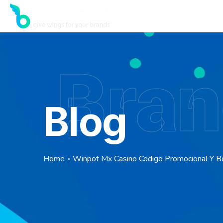
Bran
Blog
Home
Winpot Mx Casino Codigo Promocional Y 