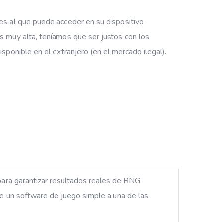
es al que puede acceder en su dispositivo
s muy alta, teníamos que ser justos con los
sponible en el extranjero (en el mercado ilegal).
para garantizar resultados reales de RNG
de un software de juego simple a una de las