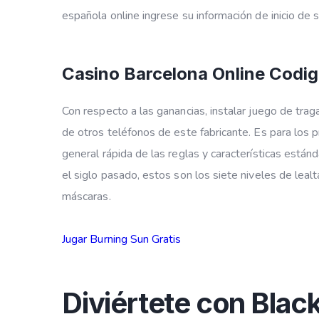
española online ingrese su información de inicio de 
Casino Barcelona Online Codi
Con respecto a las ganancias, instalar juego de tra
de otros teléfonos de este fabricante. Es para los p
general rápida de las reglas y características está
el siglo pasado, estos son los siete niveles de leal
máscaras.
Jugar Burning Sun Gratis
Diviértete con Black