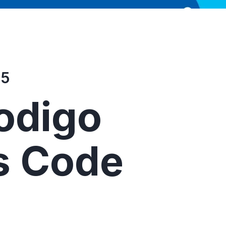
25
odigo
s Code